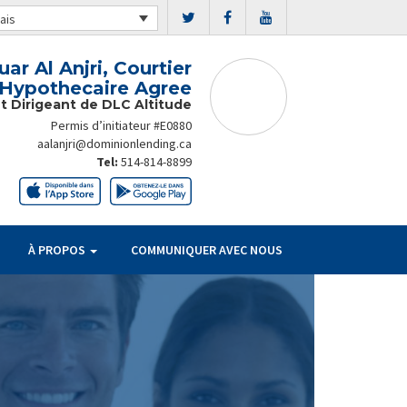
ais
ar Al Anjri, Courtier
Hypothecaire Agree
et Dirigeant de DLC Altitude
Permis d’initiateur #E0880
aalanjri@dominionlending.ca
Tel:
514-814-8899
À PROPOS
COMMUNIQUER AVEC NOUS