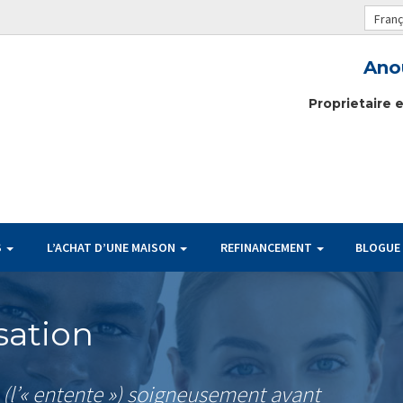
Franç
Anou
Proprietaire 
S
L’ACHAT D’UNE MAISON
REFINANCEMENT
BLOGUE
sation
e (l’« entente ») soigneusement avant