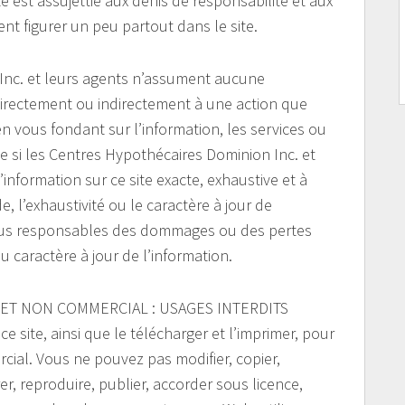
te est assujettie aux dénis de responsabilité et aux
nt figurer un peu partout dans le site.
Inc. et leurs agents n’assument aucune
directement ou indirectement à une action que
 vous fondant sur l’information, les services ou
e si les Centres Hypothécaires Dominion Inc. et
’information sur ce site exacte, exhaustive et à
de, l’exhaustivité ou le caractère à jour de
tenus responsables des dommages ou des pertes
 au caractère à jour de l’information.
 ET NON COMMERCIAL : USAGES INTERDITS
 site, ainsi que le télécharger et l’imprimer, pour
ial. Vous ne pouvez pas modifier, copier,
rer, reproduire, publier, accorder sous licence,